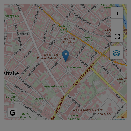
+
−
Tiles ©
basemap.at