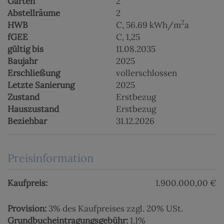
Gärten
2
Abstellräume
2
2
HWB
C, 56.69 kWh/m
a
fGEE
C, 1,25
gültig bis
11.08.2035
Baujahr
2025
Erschließung
vollerschlossen
Letzte Sanierung
2025
Zustand
Erstbezug
Hauszustand
Erstbezug
Beziehbar
31.12.2026
Preisinformation
Kaufpreis:
1.900.000,00 €
Provision:
3% des Kaufpreises zzgl. 20% USt.
Grundbucheintragungsgebühr:
1,1%