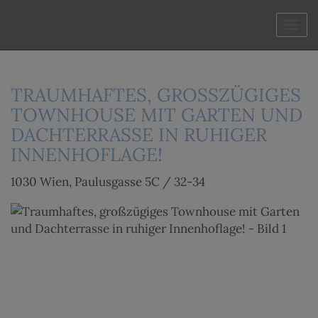
Navi
TRAUMHAFTES, GROSSZÜGIGES T
OWNHOUSE MIT GARTEN UND D
ACHTERRASSE IN RUHIGER I
NNENHOFLAGE!
1030 Wien
, Paulusgasse 5C / 32-34