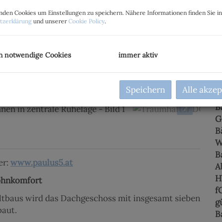
O
K
den Cookies um Einstellungen zu speichern. Nähere Informationen finden Sie i
tzerklärung
und unserer
Cookie Policy
.
N
S
h notwendige Cookies
immer aktiv
F
W
N
Speichern
Alle akzep
F
B
G
B
B
er:
www.paulus5.at
A
H
Wohnkomfort
f
ltbaus wird das Dachgeschoss mit insgesamt sieben
g
aut.
B