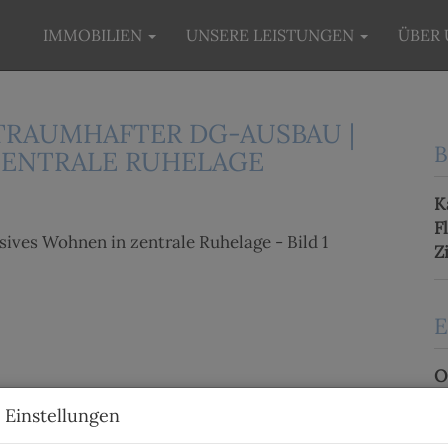
IMMOBILIEN
UNSERE LEISTUNGEN
ÜBER 
TRAUMHAFTER DG-AUSBAU |
B
ZENTRALE RUHELAGE
K
F
Z
E
O
Z
 Einstellungen
V