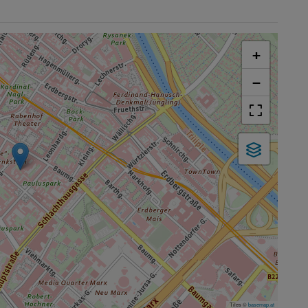
+
−
Tiles ©
basemap.at