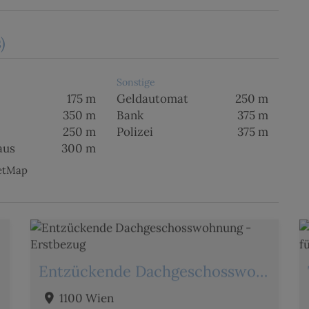
)
Sonstige
175 m
Geldautomat
250 m
350 m
Bank
375 m
250 m
Polizei
375 m
aus
300 m
eetMap
Entzückende Dachgeschosswohnung - Erstbezug
1100 Wien