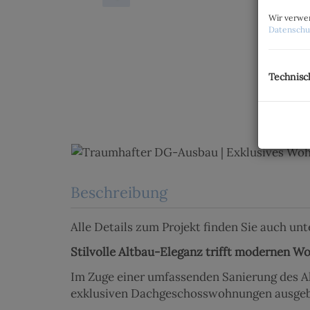
Wir verwen
Datenschu
Technisc
Beschreibung
Alle Details zum Projekt finden Sie auch unt
Stilvolle Altbau-Eleganz trifft modernen 
Im Zuge einer umfassenden Sanierung des A
exklusiven Dachgeschosswohnungen ausgeb