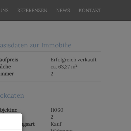
UNS
REFERENZEN
NEWS
KONTAKT
asisdaten zur Immobilie
aufpreis
Erfolgreich verkauft
2
läche
ca. 63,27 m
immer
2
ckdaten
bjektnr.
11060
immer
2
ermarktungsart
Kauf