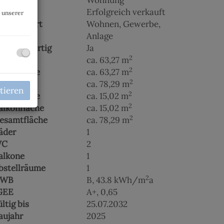
bjektart
Wohnung
aufpreis
Erfolgreich verkauft
n unserer
utzungsart
Wohnen
Gewerbe
Anlage
chlüsselfertig
Ja
2
läche
ca. 63,27 m
2
ohnfläche
ca. 63,27 m
2
utzfläche
ca. 78,29 m
tieren
2
reie Fläche
ca. 15,02 m
2
alkonfläche
ca. 15,02 m
2
esamtfläche
ca. 78,29 m
äder
1
WC
2
alkone
1
bstellräume
1
2
WB
B, 43.8 kWh/m
a
GEE
A+, 0,65
ültig bis
25.07.2032
aujahr
2025