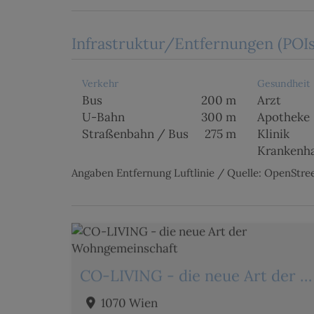
Infrastruktur/Entfernungen (POIs
Verkehr
Gesundheit
Bus
200 m
Arzt
U-Bahn
300 m
Apotheke
Straßenbahn / Bus
275 m
Klinik
Krankenh
Angaben Entfernung Luftlinie / Quelle: OpenStr
CO-LIVING - die neue Art der Wohngemeinschaft
1070 Wien