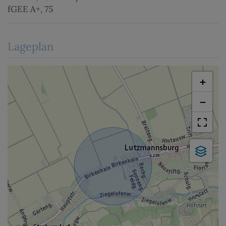
fGEE
A+, 75
Lageplan
+
−