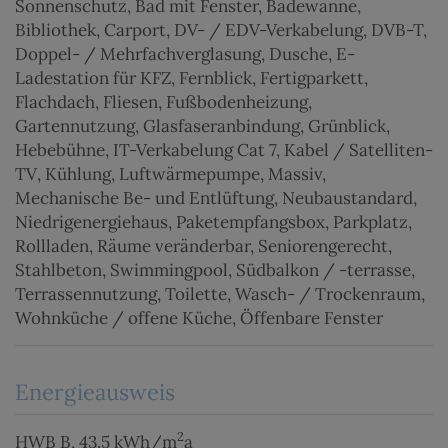
Sonnenschutz
Bad mit Fenster
Badewanne
Bibliothek
Carport
DV- / EDV-Verkabelung
DVB-T
Doppel- / Mehrfachverglasung
Dusche
E-
Ladestation für KFZ
Fernblick
Fertigparkett
Flachdach
Fliesen
Fußbodenheizung
Gartennutzung
Glasfaseranbindung
Grünblick
Hebebühne
IT-Verkabelung Cat 7
Kabel / Satelliten-
TV
Kühlung
Luftwärmepumpe
Massiv
Mechanische Be- und Entlüftung
Neubaustandard
Niedrigenergiehaus
Paketempfangsbox
Parkplatz
Rollladen
Räume veränderbar
Seniorengerecht
Stahlbeton
Swimmingpool
Südbalkon / -terrasse
Terrassennutzung
Toilette
Wasch- / Trockenraum
Wohnküche / offene Küche
Öffenbare Fenster
Energieausweis
2
HWB
B, 43.5 kWh/m
a