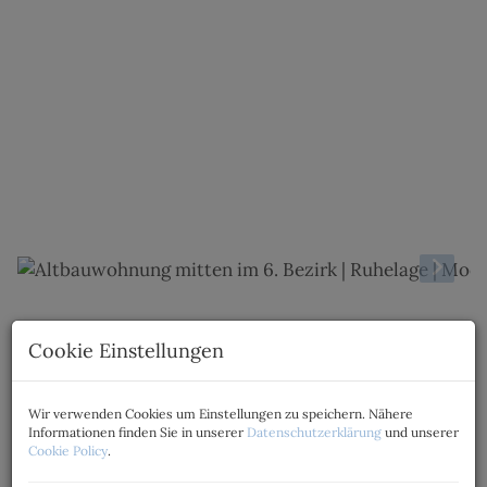
Beschreibung
Cookie Einstellungen
Diese gepflegte Erdgeschosswohnung befindet sich
in einem klassischen Wiener Zinshaus in zentraler
Wir verwenden Cookies um Einstellungen zu speichern. Nähere
Informationen finden Sie in unserer
Datenschutzerklärung
und unserer
Lage des 6. Bezirks und überzeugt durch ihre
Cookie Policy
.
vielseitige Nutzbarkeit sowie eine solide