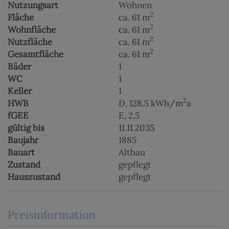
Nutzungsart
Wohnen
2
Fläche
ca. 61 m
2
Wohnfläche
ca. 61 m
2
Nutzfläche
ca. 61 m
2
Gesamtfläche
ca. 61 m
Bäder
1
WC
1
Keller
1
2
HWB
D, 128.5 kWh/m
a
fGEE
E, 2,5
gültig bis
11.11.2035
Baujahr
1885
Bauart
Altbau
Zustand
gepflegt
Hauszustand
gepflegt
Preisinformation