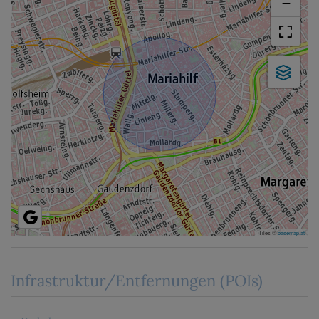
−
Tiles ©
basemap.at
Infrastruktur/Entfernungen (POIs)