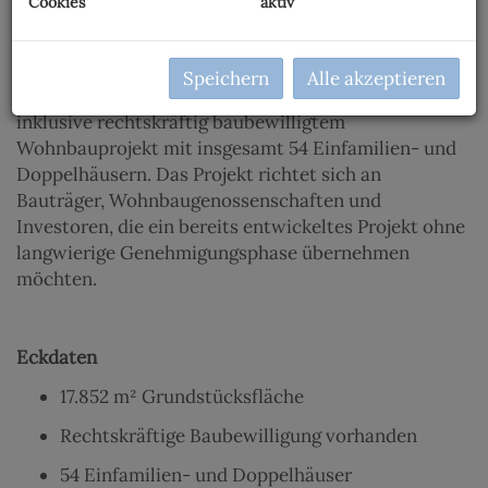
Cookies
aktiv
rund 30 Minuten von Wien entfernt.
Speichern
Alle akzeptieren
Zum Verkauf steht ein 17.852 m² großes Grundstück
inklusive rechtskräftig baubewilligtem
Wohnbauprojekt mit insgesamt 54 Einfamilien- und
Doppelhäusern. Das Projekt richtet sich an
Bauträger, Wohnbaugenossenschaften und
Investoren, die ein bereits entwickeltes Projekt ohne
langwierige Genehmigungsphase übernehmen
möchten.
Eckdaten
17.852 m² Grundstücksfläche
Rechtskräftige Baubewilligung vorhanden
54 Einfamilien- und Doppelhäuser