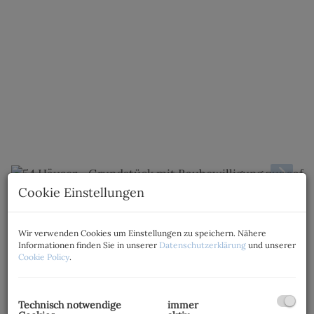
Cookie Einstellungen
Beschreibung
Wir verwenden Cookies um Einstellungen zu speichern. Nähere
Informationen finden Sie in unserer
Datenschutzerklärung
und unserer
Baubewilligtes Wohnbauprojekt für 54 Einfamilien-
Cookie Policy
.
und Doppelhäuser in Hirm (Burgenland)
Sofort umsetzbares Wohnbauprojekt in attraktiver
Technisch notwendige
immer
Lage zwischen Eisenstadt und Mattersburg – nur