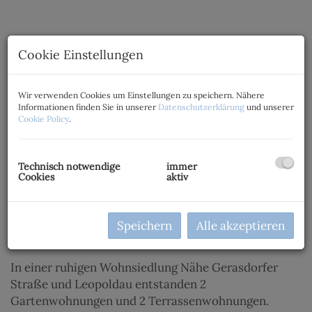
Cookie Einstellungen
Wir verwenden Cookies um Einstellungen zu speichern. Nähere
Informationen finden Sie in unserer
Datenschutzerklärung
und unserer
Cookie Policy
.
Technisch notwendige
immer
Cookies
aktiv
Speichern
Alle akzeptieren
Beschreibung
In einer ruhigen Wohnsiedlung Nähe Gerasdorfer
Straße und Leopoldau entstanden 2
Gartenwohnungen und 2 Terrassenwohnungen.