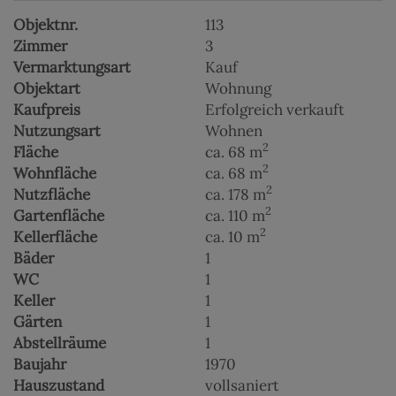
Objektnr.
113
Zimmer
3
Vermarktungsart
Kauf
Objektart
Wohnung
Kaufpreis
Erfolgreich verkauft
Nutzungsart
Wohnen
2
Fläche
ca. 68 m
2
Wohnfläche
ca. 68 m
2
Nutzfläche
ca. 178 m
2
Gartenfläche
ca. 110 m
2
Kellerfläche
ca. 10 m
Bäder
1
WC
1
Keller
1
Gärten
1
Abstellräume
1
Baujahr
1970
Hauszustand
vollsaniert