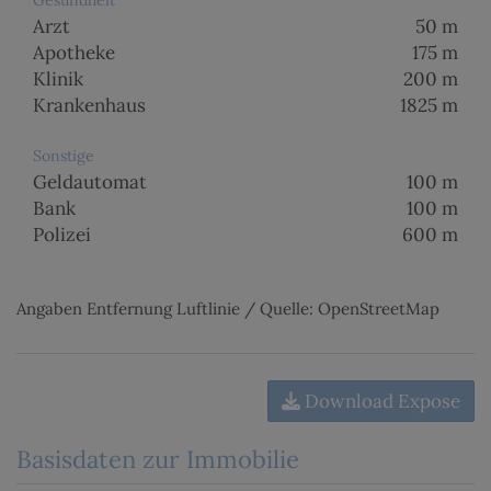
Arzt
50 m
Apotheke
175 m
Klinik
200 m
Krankenhaus
1825 m
Sonstige
Geldautomat
100 m
Bank
100 m
Polizei
600 m
Angaben Entfernung Luftlinie / Quelle: OpenStreetMap
Download Expose
Basisdaten zur Immobilie