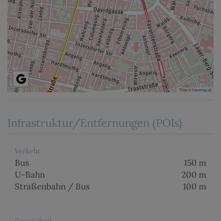
Tiles ©
basemap.at
Infrastruktur/Entfernungen (POIs)
Verkehr
Bus
150 m
U-Bahn
200 m
Straßenbahn / Bus
100 m
Gesundheit