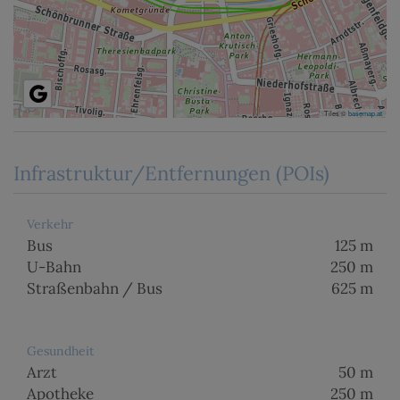
Tiles ©
basemap.at
Infrastruktur/Entfernungen (POIs)
Verkehr
Bus
125 m
U-Bahn
250 m
Straßenbahn / Bus
625 m
Gesundheit
Arzt
50 m
Apotheke
250 m