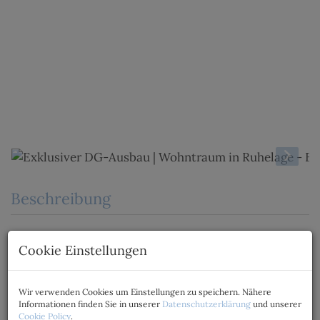
Beschreibung
Stilvolle Altbau-Eleganz trifft modernen
Cookie Einstellungen
Wohnkomfort
Im Zuge einer umfassenden Sanierung des Altbaus
Wir verwenden Cookies um Einstellungen zu speichern. Nähere
wird das Dachgeschoss mit insgesamt 10 exklusiven
Informationen finden Sie in unserer
Datenschutzerklärung
und unserer
Cookie Policy
.
Dachgeschosswohnungen ausgebaut.