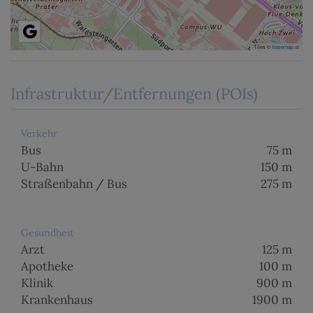
Tiles ©
basemap.at
Infrastruktur/Entfernungen (POIs)
Verkehr
Bus
75 m
U-Bahn
150 m
Straßenbahn / Bus
275 m
Gesundheit
Arzt
125 m
Apotheke
100 m
Klinik
900 m
Krankenhaus
1900 m