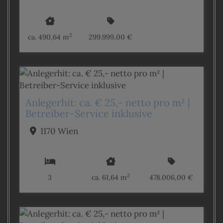
2
ca. 490,64 m
299.999,00 €
Anlegerhit: ca. € 25,- netto pro m² |
Betreiber-Service inklusive
1170 Wien
2
3
ca. 61,64 m
478.006,00 €