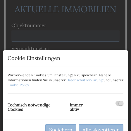
AKTUELLE IMMOBILIEN
Objektnummer
Vermarktungsart
Cookie Einstellungen
Alle
Miete
Kauf
Objektart
Wir verwenden Cookies um Einstellungen zu speichern. Nähere
Informationen finden Sie in unserer
Datenschutzerklärung
und unserer
Cookie Policy
.
Preis
-
Technisch notwendige
immer
Cookies
aktiv
Zimmer
-
Speichern
Alle akzeptieren