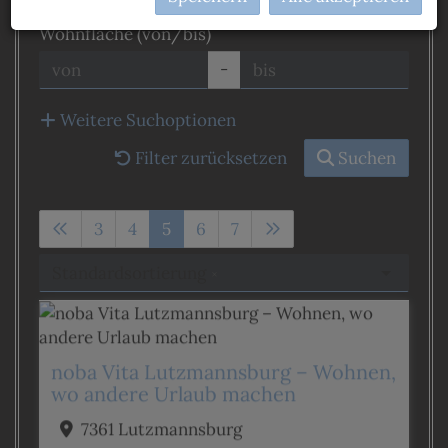
Wohnfläche (von/bis)
-
Weitere Suchoptionen
Filter zurücksetzen
Suchen
3
4
5
6
7
Standardsortierung
×
noba Vita Lutzmannsburg – Wohnen,
wo andere Urlaub machen
7361 Lutzmannsburg