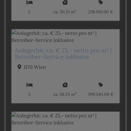
2
2
ca. 50,21 m
338.910,00 €
Anlegerhit: ca. € 25,- netto pro m² |
Betreiber-Service inklusive
1170 Wien
2
3
ca. 58,55 m
399.340,00 €